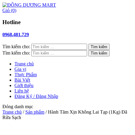
Giỏ
(0)
Hotline
0968.481.729
Tìm kiếm cho:
Tìm kiếm cho:
Trang chủ
Gia vị
Thực Phẩm
Bài Viết
Giới thiệu
Liên hệ
Đăng Ký / Đăng Nhập
Đóng danh mục
Trang chủ
/
Sản phẩm
/
Hành Tăm Xịn Không Lai Tạp (1Kg) Đã
Rửa Sạch